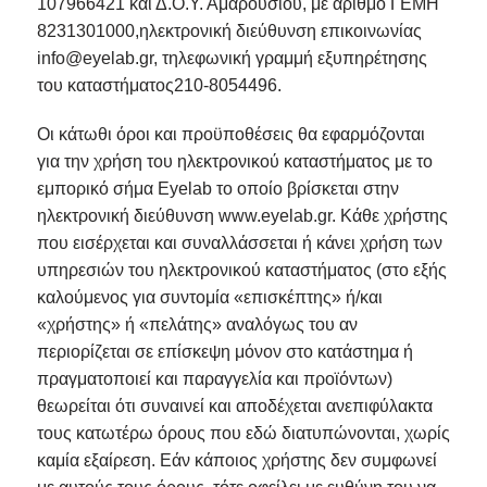
107966421 και Δ.Ο.Υ. Αμαρουσίου, με αριθμό ΓΕΜΗ
8231301000,ηλεκτρονική διεύθυνση επικοινωνίας
info@eyelab.gr
, τηλεφωνική γραμμή εξυπηρέτησης
του καταστήματος210-8054496.
Οι κάτωθι όροι και προϋποθέσεις θα εφαρμόζονται
για την χρήση του ηλεκτρονικού καταστήματος με το
εμπορικό σήμα Eyelab το οποίο βρίσκεται στην
ηλεκτρονική διεύθυνση www.eyelab.gr. Κάθε χρήστης
που εισέρχεται και συναλλάσσεται ή κάνει χρήση των
υπηρεσιών του ηλεκτρονικού καταστήματος (στο εξής
καλούμενος για συντομία «επισκέπτης» ή/και
«χρήστης» ή «πελάτης» αναλόγως του αν
περιορίζεται σε επίσκεψη μόνον στο κατάστημα ή
πραγματοποιεί και παραγγελία και προϊόντων)
θεωρείται ότι συναινεί και αποδέχεται ανεπιφύλακτα
τους κατωτέρω όρους που εδώ διατυπώνονται, χωρίς
καμία εξαίρεση. Εάν κάποιος χρήστης δεν συμφωνεί