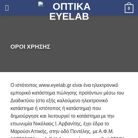
Skip
0
to
content
ΟΡΟΙ ΧΡΗΣΗΣ
O ιστότοπος www.eyelab.gr είναι ένα ηλεκτρονικό
εμπορικό κατάστημα πώλησης προϊόντων μέσω του
Διαδικτύου (στο εξής καλούμενο ηλεκτρονικό
κατάστημα ή ιστότοπος ή κατάστημα) που
δημιούργησε και λειτουργεί το κατάστημα με την
επωνυμία Νικόλαος Ι. Αρβανίτης, έχει έδρα το
Μαρούσι Αττικής, στην οδό Πεντέλης, με Α.Φ.Μ.