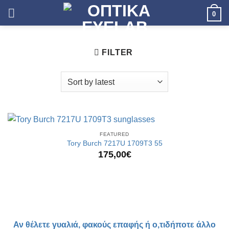
Skip
0
to
content
FILTER
FEATURED
Tory Burch 7217U 1709T3 55
175,00
€
Αν θέλετε γυαλιά, φακούς επαφής ή ο,τιδήποτε άλλο