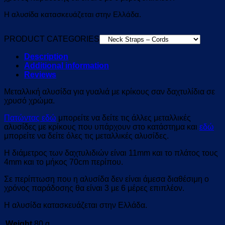
Η αλυσίδα κατασκευάζεται στην Ελλάδα.
PRODUCT CATEGORIES
Description
Additional information
Reviews
Μεταλλική αλυσίδα για γυαλιά με κρίκους σαν δαχτυλίδια σε
χρυσό χρώμα.
Πατώντας εδώ
μπορείτε να δείτε τις άλλες μεταλλικές
αλυσίδες με κρίκους που υπάρχουν στο κατάστημα και
εδώ
μπορείτε να δείτε όλες τις μεταλλικές αλυσίδες.
Η διάμετρος των δαχτυλιδιών είναι 11mm και το πλάτος τους
4mm και το μήκος 70cm περίπου.
Σε περίπτωση που η αλυσίδα δεν είναι άμεσα διαθέσιμη ο
χρόνος παράδοσης θα είναι 3 με 6 μέρες επιπλέον.
Η αλυσίδα κατασκευάζεται στην Ελλάδα.
Weight
80 g