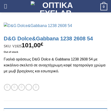
Skip
0
to
content
D&G Dolce&Gabbana 1238 2608 54
101,00
€
SKU: V1925
Out of stock
Γυαλιά οράσεως D&G Dolce & Gabbana 1238 2608 54 με
κοκάλινο σκελετό σε ανοιχτόχρωμη καφέ ταρταρούγα χρώμα
με μωβ βραχίονες και εσωτερικό.