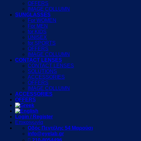
OFFERS
IMAGE COLLUMN
SUNGLASSES
For WOMEN
For MEN
for KIDS
UNISEX
for SPORTS
OFFERS
IMAGE COLLUMN
CONTACT LENSES
CONTACT LENSES
SOLUTIONS
ACCESSORIES
OFFERS
IMAGE COLLUMN
ACCESSORIES
OFFERS
Login / Register
Επικοινωνία
Οδός Πεντέλης 54 Μαρούσι
info@eyelab.gr
210-8054496