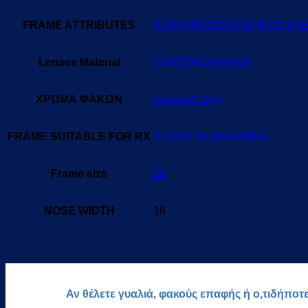
FRAME ATTRIBUTES
ΚΟΚΑΛΙΝΟΣ/ΠΛΑΣΤΙΚΟΣ ΣΚ
Lenses Material
ΠΛΑΣΤΙΚΟΙ ΦΑΚΟΙ
ΧΡΩΜΑ ΦΑΚΩΝ
Gradient Grey
FRAME SUITABLE FOR RX
Suitable for prescription
Frame size
55
NOSE WIDTH
18
Αν θέλετε γυαλιά, φακούς επαφής ή ο,τιδήποτ