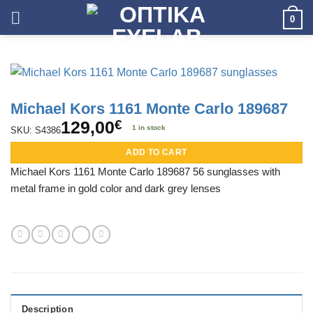
Skip
0
to
content
Michael Kors 1161 Monte Carlo 189687
129,00
€
1 in stock
SKU: S4386
ADD TO CART
Michael Kors 1161 Monte Carlo 189687 56 sunglasses with
metal frame in gold color and dark grey lenses
Description