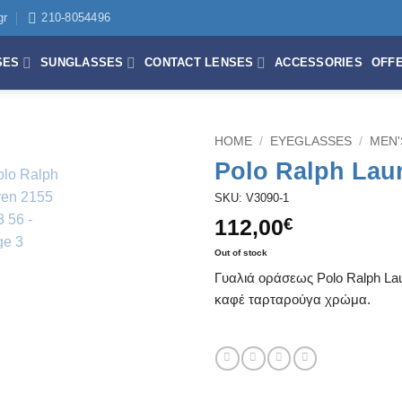
gr
210-8054496
SES
SUNGLASSES
CONTACT LENSES
ACCESSORIES
OFF
HOME
/
EYEGLASSES
/
MEN'
Polo Ralph Lau
SKU: V3090-1
112,00
€
Out of stock
Γυαλιά οράσεως Polo Ralph Lau
καφέ ταρταρούγα χρώμα.