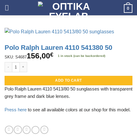
Skip
0
to
content
Polo Ralph Lauren 4110 541380 50
156,00
€
1 in stock (can be backordered)
SKU: S4687
Polo Ralph Lauren 4110 541380 50 quantity
ADD TO CART
Polo Ralph Lauren 4110 5413/80 50 sunglasses with transparent
grey frame and dark blue lenses.
Press here
to see all available colors at our shop for this model.