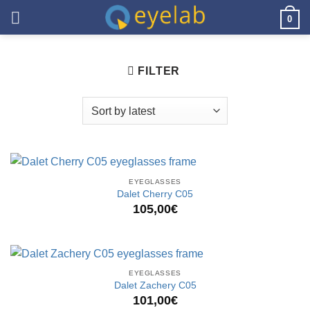
Skip
0
to
content
FILTER
EYEGLASSES
Dalet Cherry C05
105,00
€
EYEGLASSES
Dalet Zachery C05
101,00
€