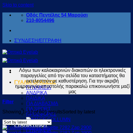
Skip to content
Οδός Πεντέλης 54 Μαρούσι
210-8054496
ΣΎΝΔΕΣΗ/ΕΓΓΡΑΦΗ
Λόγω των καλοκαιρινών διακοπών οι ηλεκτρονικές
παραγγελίες από την σελίδα του καταστήματος θα
εκτελεστούν με καθυστέρηση. Για την ακριβή
ΓΥΑΛΙΑ ΟΡΑΣΕΩΣ
ημερομηνία αποστολής παρακαλώ επικοινωνήστε μαζί
ΓΥΝΑΙΚΕΙΑ
μας
ΑΝΔΡΙΚΑ
ΠΑΙΔΙΚΑ
Filter
ΓΙΑ ΔΙΑΒΑΣΜΑ
ΓΙΑ SPORT
Showing 1–12 of 601 results
Sorted by latest
ΠΡΟΣΦΟΡΕΣ
ΓΥΑΛΙΑ ΗΛΙΟΥ
ΓΥΝΑΙΚΕΙΑ