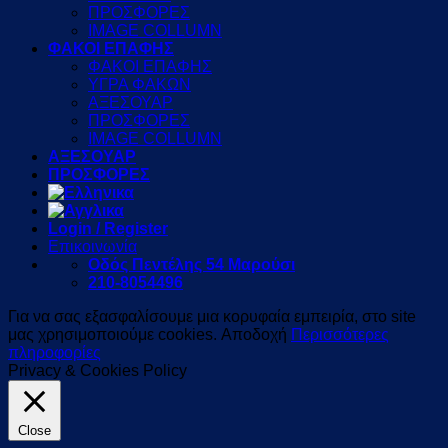
ΠΡΟΣΦΟΡΕΣ
IMAGE COLLUMN
ΦΑΚΟΙ ΕΠΑΦΗΣ
ΦΑΚΟΙ ΕΠΑΦΗΣ
ΥΓΡΑ ΦΑΚΩΝ
ΑΞΕΣΟΥΑΡ
ΠΡΟΣΦΟΡΕΣ
IMAGE COLLUMN
ΑΞΕΣΟΥΑΡ
ΠΡΟΣΦΟΡΕΣ
Login / Register
Επικοινωνία
Οδός Πεντέλης 54 Μαρούσι
210-8054496
Για να σας εξασφαλίσουμε μια κορυφαία εμπειρία, στο site
μας χρησιμοποιούμε cookies.
Αποδοχή
Περισσότερες
πληροφορίες
Privacy & Cookies Policy
Close