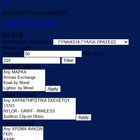
+
ΑΝΔΡΙΚΑ ΓΥΑΛΙΑ ΟΡΑΣΕΩΣ
Arnette 7280 Jecko 2900
69,00
€
Κατηγορίες Προϊόντων
Εύρος τιμών
Min price
Max price
Filter
Επιλογή Μάρκας
Apply
Υλικό Σκελετού
Apply
Χρώμα Φακού