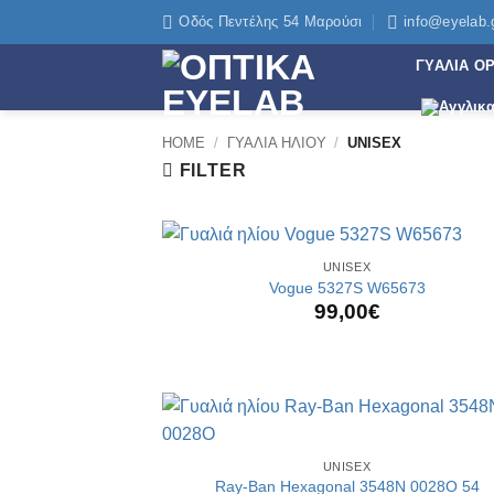
Skip
Οδός Πεντέλης 54 Μαρούσι
info@eyelab.
to
ΓΥΑΛΙΑ Ο
content
HOME
/
ΓΥΑΛΙΑ ΗΛΙΟΥ
/
UNISEX
FILTER
+
UNISEX
Vogue 5327S W65673
99,00
€
+
UNISEX
Ray-Ban Hexagonal 3548N 0028O 54