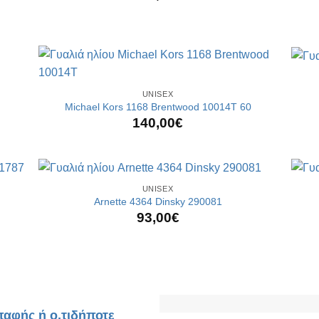
+
+
UNISEX
Michael Kors 1168 Brentwood 10014T 60
140,00
€
+
+
UNISEX
Arnette 4364 Dinsky 290081
93,00
€
παφής ή ο,τιδήποτε