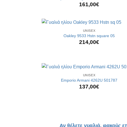
161,00
€
+
UNISEX
Oakley 9533 Hstn square 05
214,00
€
+
UNISEX
Emporio Armani 4262U 501787
137,00
€
Αν θέλετε γυαλιά, φακούς ε