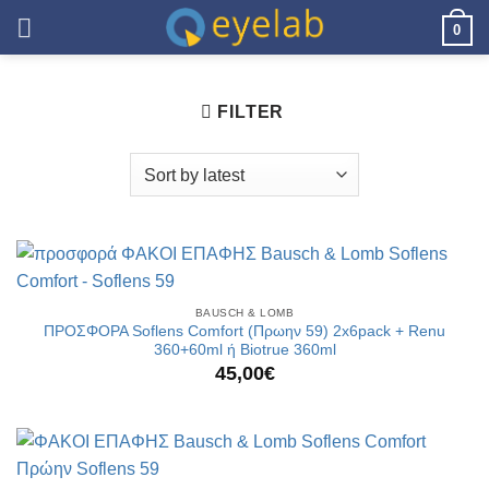
Skip
0
to
content
FILTER
BAUSCH & LOMB
ΠΡΟΣΦΟΡΑ Soflens Comfort (Πρωην 59) 2x6pack + Renu
360+60ml ή Biotrue 360ml
45,00
€