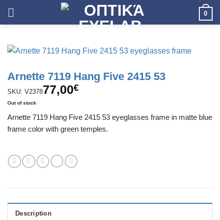
Skip
0
to
content
Arnette 7119 Hang Five 2415 53
77,00
€
SKU: V2378
Out of stock
Arnette 7119 Hang Five 2415 53 eyeglasses frame in matte blue
frame color with green temples.
Description