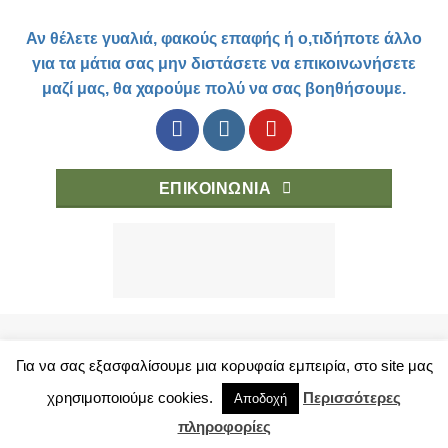
Αν θέλετε γυαλιά, φακούς επαφής ή ο,τιδήποτε άλλο
για τα μάτια σας μην διστάσετε να επικοινωνήσετε
μαζί μας, θα χαρούμε πολύ να σας βοηθήσουμε.
ΕΠΙΚΟΙΝΩΝΙΑ
Για να σας εξασφαλίσουμε μια κορυφαία εμπειρία, στο site μας
χρησιμοποιούμε cookies.
Περισσότερες
PRIVACY POLICY
SHOP
TERMS OF USE
BUYING OPTIONS
Αποδοχή
Copyright 2018 © eyelab.gr
πληροφορίες