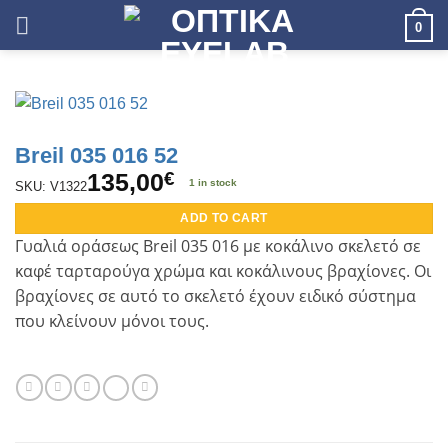
Skip
0
to
content
Breil 035 016 52
135,00
€
1 in stock
SKU: V1322
ADD TO CART
Γυαλιά οράσεως B
reil 035 016
με κοκάλινο σκελετό σε
καφέ ταρταρούγα χρώμα και κοκάλινους βραχίονες. Οι
βραχίονες σε αυτό το σκελετό έχουν ειδικό σύστημα
που κλείνουν μόνοι τους.