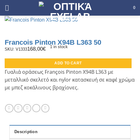
Skip
0
to
content
Francois Pinton X94B L363 50
1 in stock
168,00
€
SKU: V1333
ADD TO CART
Γυαλιά οράσεως F
ran
ois Pinton X94B L363
με
ç
μεταλλικό σκελετό και
nylor
κατασκευή σε καφέ χρώμα
με μπεζ κοκάλινους βραχίονες.
Description