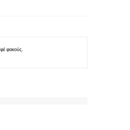
αφέ
φακούς.