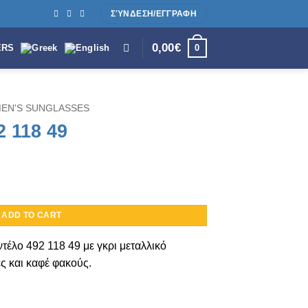
ΣΎΝΔΕΣΗ/ΕΓΓΡΑΦΗ
0,00
€
0
ERS
EN'S SUNGLASSES
2 118 49
ADD TO CART
ντέλο
492 118 49
με γκρι μεταλλικό
ες και καφέ
φακούς.