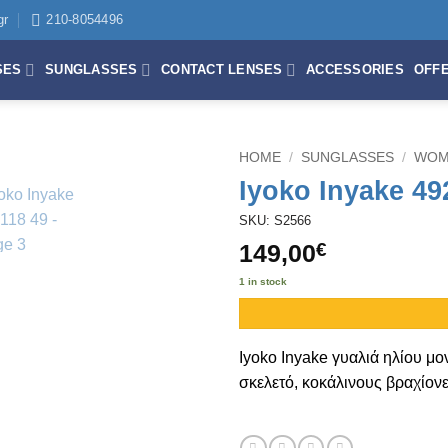
gr
210-8054496
SES
SUNGLASSES
CONTACT LENSES
ACCESSORIES
OFF
HOME
/
SUNGLASSES
/
WOM
Iyoko Inyake 49
SKU: S2566
149,00
€
1 in stock
Iyoko Inyake
γυαλιά ηλίου μο
σκελετό, κοκάλινους βραχίον