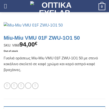
Skip
0
to
content
Miu-Miu VMU 01F ZWU-1O1 50
94,00
€
SKU: V868
Out of stock
Γυαλιά οράσεως Miu-Miu VMU 01F ZWU-1O1 50 με στενό
κοκάλινο σκελετό σε καφέ χρώμα και καρό ασπρό-καφέ
βραχίονες.