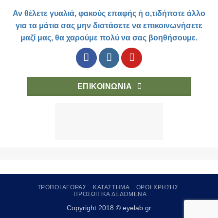
Αν θέλετε γυαλιά, φακούς επαφής ή ο,τιδήποτε άλλο
για τα μάτια σας μην διστάσετε να επικοινωνήσετε
μαζί μας, θα χαρούμε πολύ να σας βοηθήσουμε.
ΕΠΙΚΟΙΝΩΝΊΑ
ΤΡΟΠΟΙ ΑΓΟΡΑΣ
ΚΑΤΑΣΤΗΜΑ
ΟΡΟΙ ΧΡΗΣΗΣ
ΠΡΟΣΩΠΙΚΑ ΔΕΔΟΜΕΝΑ
Copyright 2018 © eyelab.gr