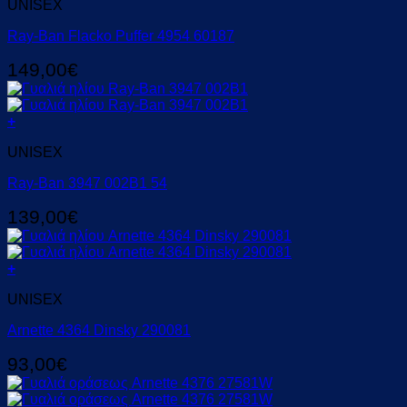
UNISEX
Ray-Ban Flacko Puffer 4954 60187
149,00
€
+
UNISEX
Ray-Ban 3947 002B1 54
139,00
€
+
UNISEX
Arnette 4364 Dinsky 290081
93,00
€