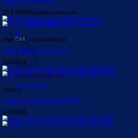
Ray-Ban 5445 8454 54
114,00
€
No products in the cart.
Return to shop
+
0
Cart
ΑΝΔΡΙΚΑ ΓΥΑΛΙΑ ΟΡΑΣΕΩΣ
Oakley 8060 Overhead 10 57
102,00
€
No products in the cart.
+
Return to shop
UNISEX
Ray-Ban Kiliane Puffer 4944 60180
149,00
€
+