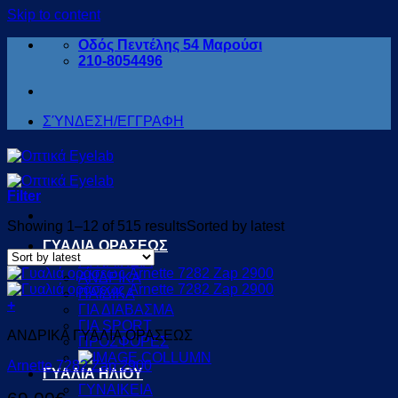
Skip to content
Οδός Πεντέλης 54 Μαρούσι
210-8054496
ΣΎΝΔΕΣΗ/ΕΓΓΡΑΦΗ
Filter
Showing 1–12 of 515 results
Sorted by latest
ΓΥΑΛΙΑ ΟΡΑΣΕΩΣ
ΓΥΝΑΙΚΕΙΑ
ΑΝΔΡΙΚΑ
ΠΑΙΔΙΚΑ
+
ΓΙΑ ΔΙΑΒΑΣΜΑ
ΓΙΑ SPORT
ΑΝΔΡΙΚΑ ΓΥΑΛΙΑ ΟΡΑΣΕΩΣ
ΠΡΟΣΦΟΡΕΣ
Arnette 7282 Zap 2900
ΓΥΑΛΙΑ ΗΛΙΟΥ
ΓΥΝΑΙΚΕΙΑ