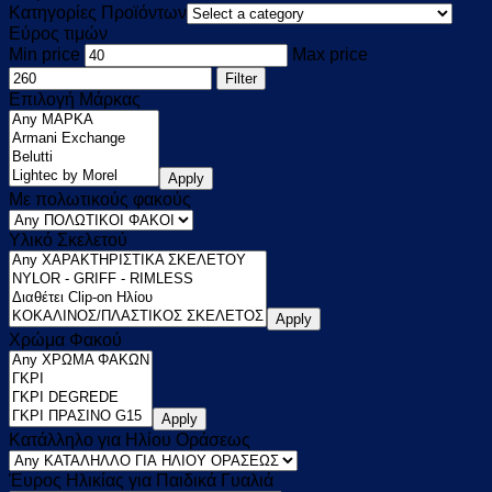
Κατηγορίες Προϊόντων
Εύρος τιμών
Min price
Max price
Filter
Επιλογή Μάρκας
Apply
Με πολωτικούς φακούς
Υλικό Σκελετού
Apply
Χρώμα Φακού
Apply
Κατάλληλο για Ηλίου Οράσεως
Έυρος Ηλικίας για Παιδικά Γυαλιά