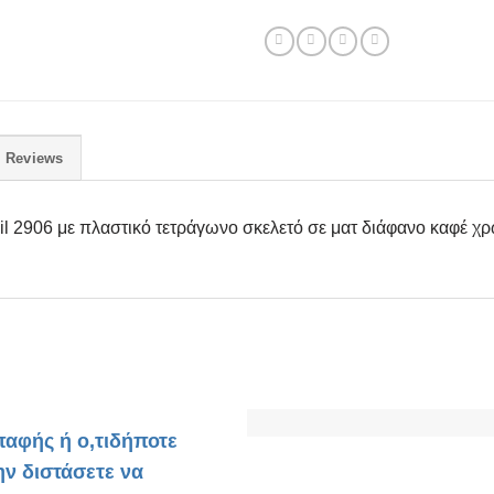
Reviews
l 2906 με πλαστικό τετράγωνο σκελετό σε ματ διάφανο καφέ χ
παφής ή ο,τιδήποτε
ην διστάσετε να