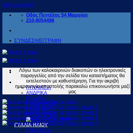
Skip to content
Οδός Πεντέλης 54 Μαρούσι
210-8054496
ΣΎΝΔΕΣΗ/ΕΓΓΡΑΦΗ
Λόγω των καλοκαιρινών διακοπών οι ηλεκτρονικές
παραγγελίες από την σελίδα του καταστήματος θα
εκτελεστούν με καθυστέρηση. Για την ακριβή
ΓΥΑΛΙΑ ΟΡΑΣΕΩΣ
ημερομηνία αποστολής παρακαλώ επικοινωνήστε μαζί
ΓΥΝΑΙΚΕΙΑ
μας
ΑΝΔΡΙΚΑ
ΠΑΙΔΙΚΑ
ΓΙΑ ΔΙΑΒΑΣΜΑ
ΓΙΑ SPORT
ΠΡΟΣΦΟΡΕΣ
ΓΥΑΛΙΑ ΗΛΙΟΥ
ΓΥΝΑΙΚΕΙΑ