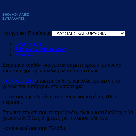
100% ΑΣΦΑΛΕΙΣ
ΣΥΝΑΛΛΑΓΕΣ
Κατηγορίες Προϊόντων
Description
Additional information
Reviews
Δερμάτινο κορδόνι για γυαλιά σε μπεζ χρώμα, με χρυσά
τρουκ και χρυσή μεταλλική αλυσίδα στα άκρα.
Πατώντας εδώ
μπορείτε να δείτε και άλλα τσόκερ για τα
γυαλιά που υπάρχουν στο κατάστημα.
Το πλάτος της αλυσίδας είναι 8mm και το μήκος 80cm
περίπου.
Στην περίπτωση που το προϊόν δεν είναι άμεσα διαθέσιμο θα
χρειαστούν 3 έως 6 ημέρες για την αποστολή του.
Κατασκευάζεται στην Ελλάδα.