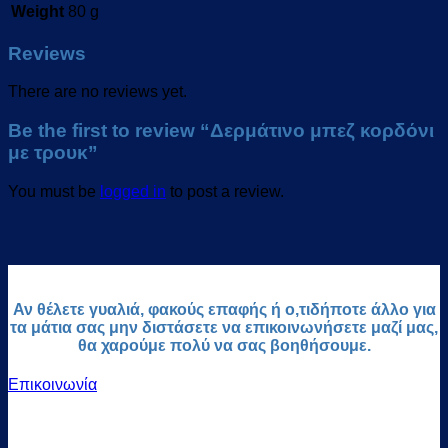
Weight
80 g
Reviews
There are no reviews yet.
Be the first to review “Δερμάτινο μπεζ κορδόνι
με τρουκ”
You must be
logged in
to post a review.
Αν θέλετε γυαλιά, φακούς επαφής ή ο,τιδήποτε άλλο για
τα μάτια σας μην διστάσετε να επικοινωνήσετε μαζί μας,
θα χαρούμε πολύ να σας βοηθήσουμε.
Επικοινωνία