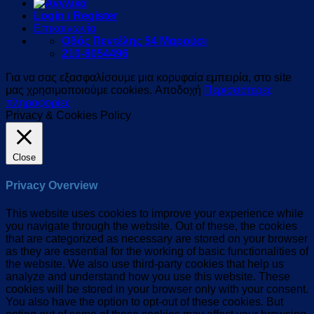
Login / Register
Επικοινωνία
Οδός Πεντέλης 54 Μαρούσι
210-8054496
Για να σας εξασφαλίσουμε μια κορυφαία εμπειρία, στο site
μας χρησιμοποιούμε cookies.
Αποδοχή
Περισσότερες
πληροφορίες
Privacy & Cookies Policy
Close
Privacy Overview
This website uses cookies to improve your experience while
you navigate through the website. Out of these, the cookies
that are categorized as necessary are stored on your browser
as they are essential for the working of basic functionalities of
the website. We also use third-party cookies that help us
analyze and understand how you use this website. These
cookies will be stored in your browser only with your consent.
You also have the option to opt-out of these cookies. But