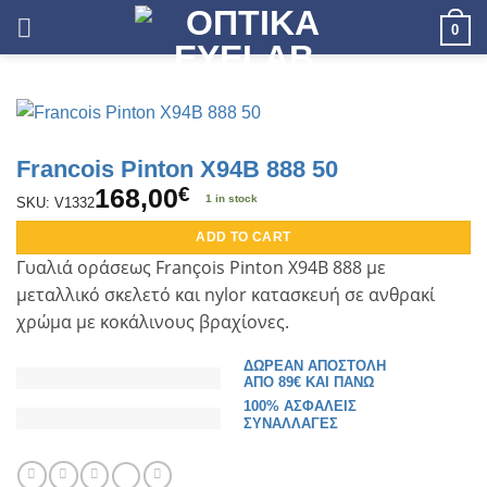
Skip
0
to
content
Francois Pinton X94B 888 50
168,00
€
1 in stock
SKU: V1332
ADD TO CART
Γυαλιά οράσεως F
ran
ois Pinton X94B 888
με
ç
μεταλλικό σκελετό και
nylor
κατασκευή σε ανθρακί
χρώμα με κοκάλινους βραχίονες.
ΔΩΡΕΑΝ ΑΠΟΣΤΟΛΗ
ΑΠΟ 89€ ΚΑΙ ΠΑΝΩ
100% ΑΣΦΑΛΕΙΣ
ΣΥΝΑΛΛΑΓΕΣ