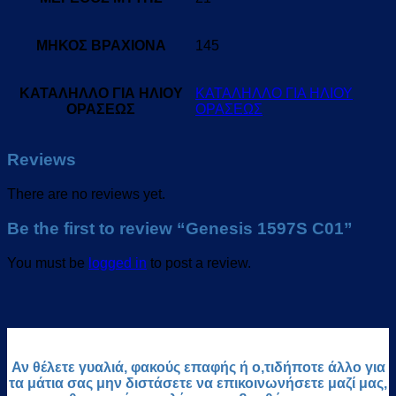
ΜΗΚΟΣ ΒΡΑΧΙΟΝΑ
145
ΚΑΤΑΛΗΛΛΟ ΓΙΑ ΗΛΙΟΥ
ΚΑΤΑΛΗΛΛΟ ΓΙΑ ΗΛΙΟΥ
ΟΡΑΣΕΩΣ
ΟΡΑΣΕΩΣ
Reviews
There are no reviews yet.
Be the first to review “Genesis 1597S C01”
You must be
logged in
to post a review.
Αν θέλετε γυαλιά, φακούς επαφής ή ο,τιδήποτε άλλο για
τα μάτια σας μην διστάσετε να επικοινωνήσετε μαζί μας,