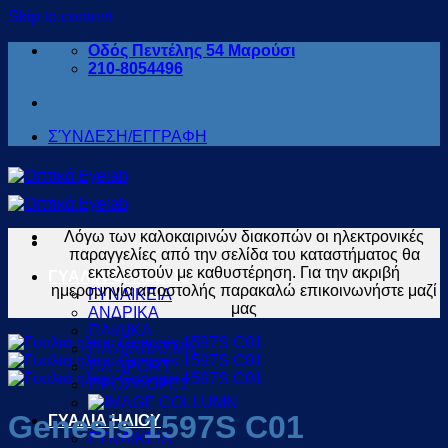
Skip to content
Οδός Πεντέλης 54 Μαρούσι
210-8054496
ΣΎΝΔΕΣΗ/ΕΓΓΡΑΦΗ
Λόγω των καλοκαιρινών διακοπών οι ηλεκτρονικές
παραγγελίες από την σελίδα του καταστήματος θα
εκτελεστούν με καθυστέρηση. Για την ακριβή
ΓΥΑΛΙΑ ΟΡΑΣΕΩΣ
ημερομηνία αποστολής παρακαλώ επικοινωνήστε μαζί
ΓΥΝΑΙΚΕΙΑ
μας
ΑΝΔΡΙΚΑ
ΠΑΙΔΙΚΑ
ΓΙΑ ΔΙΑΒΑΣΜΑ
ΓΙΑ SPORT
ΠΡΟΣΦΟΡΕΣ
Genesis 1597S C01
ΓΥΑΛΙΑ ΗΛΙΟΥ
ΓΥΝΑΙΚΕΙΑ