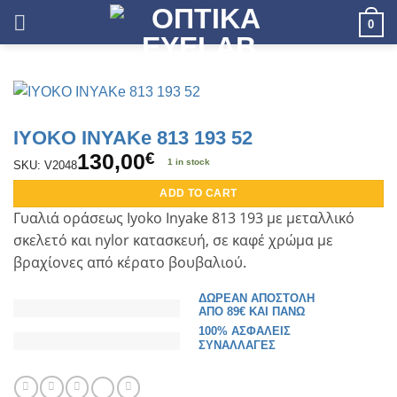
Skip
0
to
content
IYOKO INYAKe 813 193 52
130,00
€
1 in stock
SKU: V2048
ADD TO CART
Γυαλιά οράσεως I
yoko Inyake 813 193
με μεταλλικό
σκελετό και
nylor
κατασκευή, σε καφέ χρώμα με
βραχίονες από κέρατο βουβαλιού.
ΔΩΡΕΑΝ ΑΠΟΣΤΟΛΗ
ΑΠΟ 89€ ΚΑΙ ΠΑΝΩ
100% ΑΣΦΑΛΕΙΣ
ΣΥΝΑΛΛΑΓΕΣ