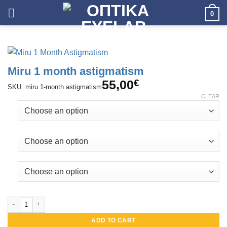
Skip
0
to
content
Miru 1 month astigmatism
55,00
€
SKU: miru 1-month astigmatism
CLEAR
Miru 1 month astigmatism quantity
ADD TO CART