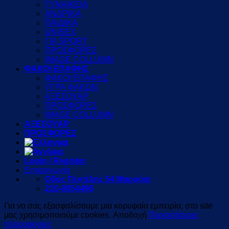
ΓΥΝΑΙΚΕΙΑ
ΑΝΔΡΙΚΑ
ΠΑΙΔΙΚΑ
UNISEX
ΓΙΑ SPORT
ΠΡΟΣΦΟΡΕΣ
IMAGE COLLUMN
ΦΑΚΟΙ ΕΠΑΦΗΣ
ΦΑΚΟΙ ΕΠΑΦΗΣ
ΥΓΡΑ ΦΑΚΩΝ
ΑΞΕΣΟΥΑΡ
ΠΡΟΣΦΟΡΕΣ
IMAGE COLLUMN
ΑΞΕΣΟΥΑΡ
ΠΡΟΣΦΟΡΕΣ
Login / Register
Επικοινωνία
Οδός Πεντέλης 54 Μαρούσι
210-8054496
Για να σας εξασφαλίσουμε μια κορυφαία εμπειρία, στο site
μας χρησιμοποιούμε cookies.
Αποδοχή
Περισσότερες
πληροφορίες