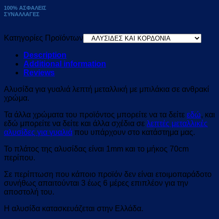
100% ΑΣΦΑΛΕΙΣ
ΣΥΝΑΛΛΑΓΕΣ
Κατηγορίες Προϊόντων
Description
Additional information
Reviews
Αλυσίδα για γυαλιά λεπτή μεταλλική με μπιλάκια σε ανθρακί
χρώμα.
Τα άλλα χρώματα του προϊόντος μπορείτε να τα δείτε
εδώ
, και
εδώ μπορείτε να δείτε και άλλα σχέδια σε
λεπτές μεταλλικές
αλυσίδες για γυαλιά
που υπάρχουν στο κατάστημα μας.
Το πλάτος της αλυσίδας είναι 1mm και το μήκος 70cm
περίπου.
Σε περίπτωση που κάποιο προϊόν δεν είναι ετοιμοπαράδοτο
συνήθως απαιτούνται 3 έως 6 μέρες επιπλέον για την
αποστολή του.
Η αλυσίδα κατασκευάζεται στην Ελλάδα.