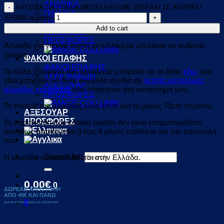
ΑΝΔΡΙΚΑ
ΑΛΥΣΙΔΑ ΓΙΑ ΓΥΑΛΙΑ ΜΕΤΑΛΛΙΚΗ ΜΕ ΜΠΙΛΑΚΙ ΣΕ ΑΝΘΡΑΚΙ
ΠΑΙΔΙΚΑ
ΧΡΩΜΑ quantity
UNISEX
Add to cart
ΓΙΑ SPORT
ΠΡΟΣΦΟΡΕΣ
Αλυσίδα για γυαλιά λεπτή μεταλλική με μπιλάκια σε ανθρακί
χρώμα.
ΦΑΚΟΙ ΕΠΑΦΗΣ
ΦΑΚΟΙ ΕΠΑΦΗΣ
Τα άλλα χρώματα του προϊόντος μπορείτε να τα δείτε
εδώ
, και
ΥΓΡΑ ΦΑΚΩΝ
εδώ μπορείτε να δείτε και άλλα σχέδια σε
λεπτές μεταλλικές
ΑΞΕΣΟΥΑΡ
αλυσίδες για γυαλιά
που υπάρχουν στο κατάστημα μας.
ΠΡΟΣΦΟΡΕΣ
Το πλάτος της αλυσίδας είναι 1mm και το μήκος 70cm περίπου.
ΑΞΕΣΟΥΑΡ
ΠΡΟΣΦΟΡΕΣ
Σε περίπτωση που κάποιο προϊόν δεν είναι ετοιμοπαράδοτο
συνήθως απαιτούνται 3 έως 6 μέρες επιπλέον για την αποστολή
του.
Search for:
Η αλυσίδα κατασκευάζεται στην Ελλάδα.
0,00
€
0
ΔΩΡΕΑΝ ΑΠΟΣΤΟΛΗ
ΑΠΟ 49€ ΚΑΙ ΠΑΝΩ
0
(για συνολικές αγορές σε αξεσουάρ)