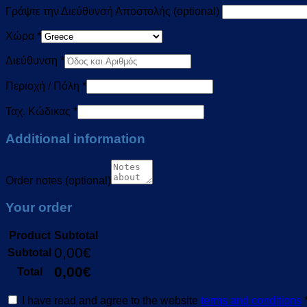
Γράψτε την Διεύθυνσή Αποστολής
(optional)
Χώρα
*
Διεύθυνση
*
Περιοχή / Πόλη
*
Ταχ. Κώδικας
*
Additional information
Order notes
(optional)
Your order
Product
Subtotal
0,00
€
Subtotal
0,00
€
Total
I have read and agree to the website
terms and conditions