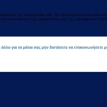
ραίωση της παραγγελίας σας, την άρτια εμπειρία σας στον ιστό
ια την ολοκλήρωση της παραγγελίας σας ( π.χ. μεταφορική εταιρί
ε άλλο για τα μάτια σας μην διστάσετε να επικοινωνήσετε 