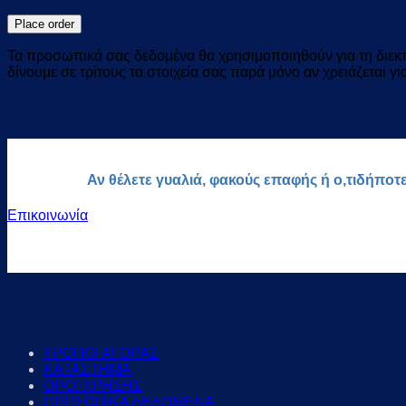
Place order
Τα προσωπικά σας δεδομένα θα χρησιμοποιηθούν για τη διεκπε
δίνουμε σε τρίτους τα στοιχεία σας παρά μόνο αν χρειάζεται γ
Αν θέλετε γυαλιά, φακούς επαφής ή ο,τιδήποτ
Επικοινωνία
ΤΡΟΠΟΙ ΑΓΟΡΑΣ
ΚΑΤΑΣΤΗΜΑ
ΟΡΟΙ ΧΡΗΣΗΣ
ΠΡΟΣΩΠΙΚΑ ΔΕΔΟΜΕΝΑ