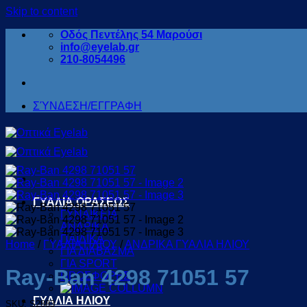
Skip to content
Οδός Πεντέλης 54 Μαρούσι
info@eyelab.gr
210-8054496
ΣΎΝΔΕΣΗ/ΕΓΓΡΑΦΗ
ΓΥΑΛΙΑ ΟΡΑΣΕΩΣ
ΓΥΝΑΙΚΕΙΑ
ΑΝΔΡΙΚΑ
ΠΑΙΔΙΚΑ
Home
/
ΓΥΑΛΙΑ ΗΛΙΟΥ
/
ΑΝΔΡΙΚΑ ΓΥΑΛΙΑ ΗΛΙΟΥ
ΓΙΑ ΔΙΑΒΑΣΜΑ
ΓΙΑ SPORT
Ray-Ban 4298 71051 57
ΠΡΟΣΦΟΡΕΣ
ΓΥΑΛΙΑ ΗΛΙΟΥ
SKU: S2883