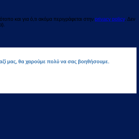
τοπο και για ό,τι ακόμα περιγράφεται στην
privacy policy
. Δεν
α).
μαζί μας, θα χαρούμε πολύ να σας βοηθήσουμε.