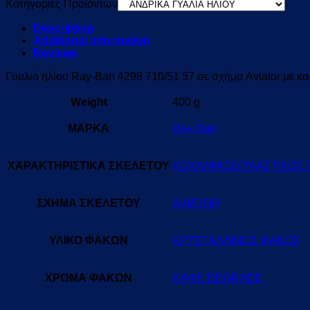
Κατηγορίες Προϊόντων
Description
Additional information
Reviews
Γυαλιά ηλίου Ray-Ban 4298 710/51 57 σε σχήμα
A
viator με
κα
Weight
400 g
ΜΑΡΚΑ
Ray-Ban
ΧΑΡΑΚΤΗΡΙΣΤΙΚΑ ΣΚΕΛΕΤΟΥ
ΚΟΚΑΛΙΝΟΣ/ΠΛΑΣΤΙΚΟΣ
ΣΧΗΜΑ ΣΚΕΛΕΤΟΥ
AVIATOR
ΥΛΙΚΟ ΦΑΚΩΝ
ΚΡΥΣΤΑΛΛΙΝΟΣ ΦΑΚΟΣ
ΧΡΩΜΑ ΦΑΚΩΝ
ΚΑΦΕ DEGRADE