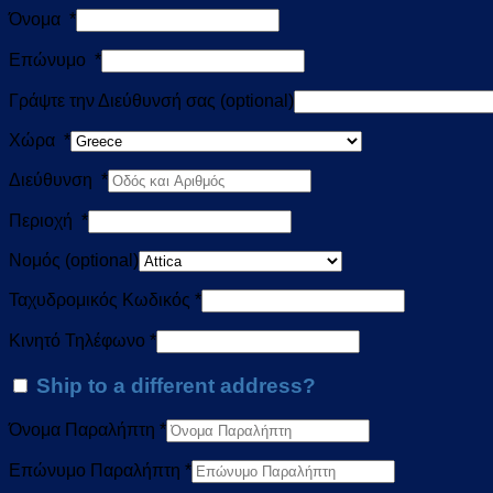
Όνομα
*
Επώνυμο
*
Γράψτε την Διεύθυνσή σας
(optional)
Χώρα
*
Διεύθυνση
*
Περιοχή
*
Νομός
(optional)
Ταχυδρομικός Κωδικός
*
Κινητό Τηλέφωνο
*
Ship to a different address?
Όνομα Παραλήπτη
*
Επώνυμο Παραλήπτη
*