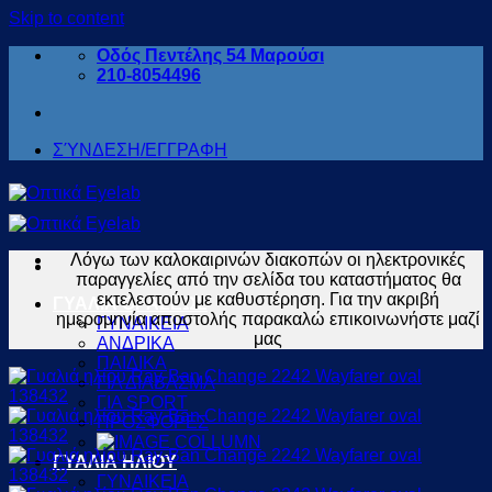
Skip to content
Οδός Πεντέλης 54 Μαρούσι
210-8054496
ΣΎΝΔΕΣΗ/ΕΓΓΡΑΦΗ
Λόγω των καλοκαιρινών διακοπών οι ηλεκτρονικές
παραγγελίες από την σελίδα του καταστήματος θα
εκτελεστούν με καθυστέρηση. Για την ακριβή
ΓΥΑΛΙΑ ΟΡΑΣΕΩΣ
ημερομηνία αποστολής παρακαλώ επικοινωνήστε μαζί
ΓΥΝΑΙΚΕΙΑ
μας
ΑΝΔΡΙΚΑ
ΠΑΙΔΙΚΑ
ΓΙΑ ΔΙΑΒΑΣΜΑ
ΓΙΑ SPORT
ΠΡΟΣΦΟΡΕΣ
ΓΥΑΛΙΑ ΗΛΙΟΥ
ΓΥΝΑΙΚΕΙΑ