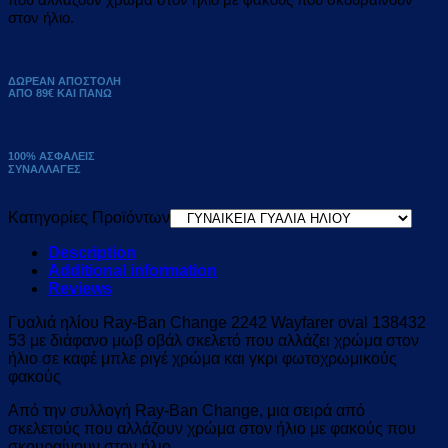
στον ήλιο.
ΔΩΡΕΑΝ ΑΠΟΣΤΟΛΗ
ΑΠΟ 89€ ΚΑΙ ΠΑΝΩ
100% ΑΣΦΑΛΕΙΣ
ΣΥΝΑΛΛΑΓΕΣ
Κατηγορίες Προϊόντων
Description
Additional information
Reviews
Γυαλιά ηλίου Ray-Ban Change 2242 Wayfarer oval 138432
53 με διάφανο μωβ οβάλ σκελετό που αλλάζει χρώμα στον
ήλιο σε καφέ μπλε ριγέ χρώμα και γκρι φωτοχρωμικούς
φακούς
Από την συλλογή Ray-Ban Change, μια σειρά από
σκελετούς που αλλάζουν χρώμα στον ήλιο με φακούς που
σκουραίνουν στον ήλιο.