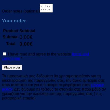
Order notes
(optional)
Your order
Product
Subtotal
0,00
€
Subtotal
0,00
€
Total
I have read and agree to the website
terms and
conditions
*
Place order
Τα προσωπικά σας δεδομένα θα χρησιμοποιηθούν για τη
διεκπεραίωση της παραγγελίας σας, την άρτια εμπειρία σας
στον ιστότοπο και για ό,τι ακόμα περιγράφεται στην
privacy
policy
. Δεν δίνουμε σε τρίτους τα στοιχεία σας παρά μόνο αν
χρειάζεται για την ολοκλήρωση της παραγγελίας σας ( π.χ.
μεταφορική εταιρία).