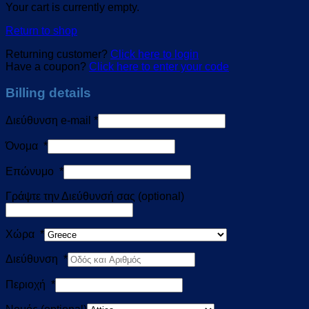
Your cart is currently empty.
Return to shop
Returning customer?
Click here to login
Have a coupon?
Click here to enter your code
Billing details
Διεύθυνση e-mail
*
Όνομα
*
Επώνυμο
*
Γράψτε την Διεύθυνσή σας
(optional)
Χώρα
*
Διεύθυνση
*
Περιοχή
*