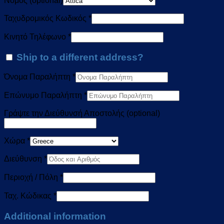
Νομός
(optional)
Ταχυδρομικός Κωδικός
*
Κινητό Τηλέφωνο
*
Ship to a different address?
Όνομα Παραλήπτη
*
Επώνυμο Παραλήπτη
*
Γράψτε την Διεύθυνσή Αποστολής
(optional)
Χώρα
*
Διεύθυνση
*
Περιοχή / Πόλη
*
Ταχ. Κώδικας
*
Additional information