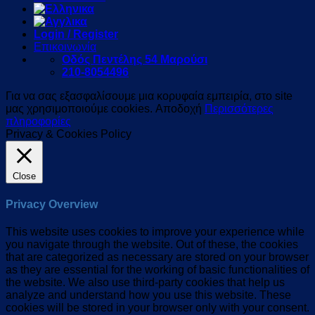
Login / Register
Επικοινωνία
Οδός Πεντέλης 54 Μαρούσι
210-8054496
Για να σας εξασφαλίσουμε μια κορυφαία εμπειρία, στο site
μας χρησιμοποιούμε cookies.
Αποδοχή
Περισσότερες
πληροφορίες
Privacy & Cookies Policy
Close
Privacy Overview
This website uses cookies to improve your experience while
you navigate through the website. Out of these, the cookies
that are categorized as necessary are stored on your browser
as they are essential for the working of basic functionalities of
the website. We also use third-party cookies that help us
analyze and understand how you use this website. These
cookies will be stored in your browser only with your consent.