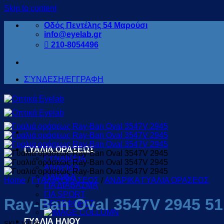
Skip to content
Οδός Πεντέλης 54 Μαρούσι
info@eyelab.gr
210-8054496
ΣΎΝΔΕΣΗ/ΕΓΓΡΑΦΗ
ΓΥΑΛΙΑ ΟΡΑΣΕΩΣ
ΓΥΝΑΙΚΕΙΑ
ΑΝΔΡΙΚΑ
ΠΑΙΔΙΚΑ
Home
/
ΓΥΑΛΙΑ ΟΡΑΣΕΩΣ
/
ΑΝΔΡΙΚΑ ΓΥΑΛΙΑ ΟΡΑΣΕΩΣ
ΓΙΑ ΔΙΑΒΑΣΜΑ
ΓΙΑ SPORT
Ray-Ban Oval 3547V 2945 51
ΠΡΟΣΦΟΡΕΣ
ΓΥΑΛΙΑ ΗΛΙΟΥ
SKU: V3146