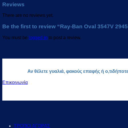
Reviews
There are no reviews yet.
Be the first to review “Ray-Ban Oval 3547V 2945
You must be
logged in
to post a review.
Αν θέλετε γυαλιά, φακούς επαφής ή ο,τιδήποτ
Επικοινωνία
ΤΡΟΠΟΙ ΑΓΟΡΑΣ