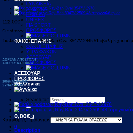
ΓΥΝΑΙΚΕΙΑ
ΑΝΔΡΙΚΑ
ΠΑΙΔΙΚΑ
UNISEX
122,00
€
ΓΙΑ SPORT
ΠΡΟΣΦΟΡΕΣ
Out of stock
Σκελετός οράσεως Ray-Ban Oval 3547V 2945 51 οβάλ με χρυσό μ
ΦΑΚΟΙ ΕΠΑΦΗΣ
ΦΑΚΟΙ ΕΠΑΦΗΣ
ΥΓΡΑ ΦΑΚΩΝ
ΑΞΕΣΟΥΑΡ
ΔΩΡΕΑΝ ΑΠΟΣΤΟΛΗ
ΠΡΟΣΦΟΡΕΣ
ΑΠΟ 89€ ΚΑΙ ΠΑΝΩ
ΑΞΕΣΟΥΑΡ
ΠΡΟΣΦΟΡΕΣ
100% ΑΣΦΑΛΕΙΣ
ΣΥΝΑΛΛΑΓΕΣ
Search for:
0,00
€
0
Κατηγορίες Προϊόντων
0
Description