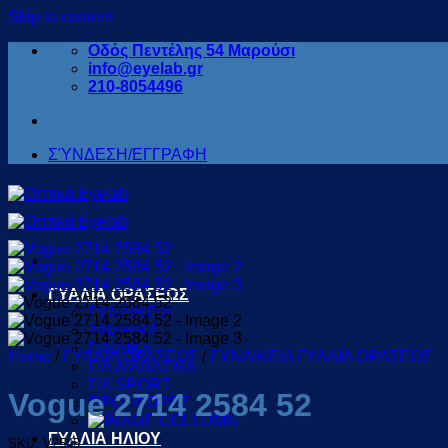
Skip to content
Οδός Πεντέλης 54 Μαρούσι
info@eyelab.gr
210-8054496
ΣΎΝΔΕΣΗ/ΕΓΓΡΑΦΗ
ΓΥΑΛΙΑ ΟΡΑΣΕΩΣ
ΓΥΝΑΙΚΕΙΑ
ΑΝΔΡΙΚΑ
ΠΑΙΔΙΚΑ
Home
/
ΓΥΑΛΙΑ ΟΡΑΣΕΩΣ
/
ΓΥΝΑΙΚEΙΑ ΓΥΑΛΙΑ ΟΡΑΣΕΩΣ
ΓΙΑ ΔΙΑΒΑΣΜΑ
ΓΙΑ SPORT
Vogue 2714 2584 52
ΠΡΟΣΦΟΡΕΣ
ΓΥΑΛΙΑ ΗΛΙΟΥ
SKU: V2543