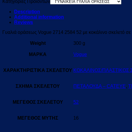
Κατηγορίες Προϊόντων
Description
Additional information
Reviews
Γυαλιά οράσεως Vogue 2714 2584 52 με κοκάλινο σκελετό σε
Weight
300 g
ΜΑΡΚΑ
Vogue
ΧΑΡΑΚΤΗΡΙΣΤΙΚΑ ΣΚΕΛΕΤΟΥ
ΚΟΚΑΛΙΝΟΣ/ΠΛΑΣΤΙΚΟΣ
ΣΧΗΜΑ ΣΚΕΛΕΤΟΥ
ΠΕΤΑΛΟΥΔΑ – CATEYE
,
Τ
ΜΕΓΕΘΟΣ ΣΚΕΛΕΤΟΥ
52
ΜΕΓΕΘΟΣ ΜΥΤΗΣ
16