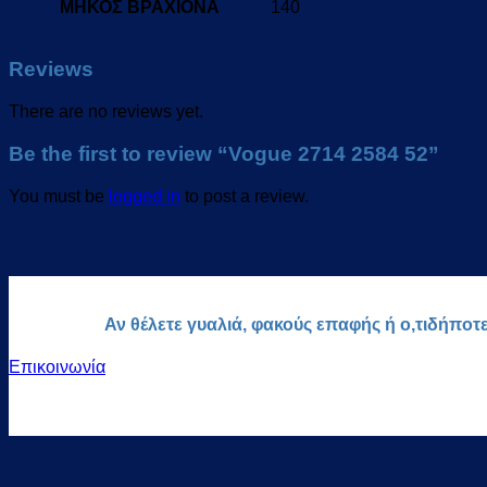
ΜΗΚΟΣ ΒΡΑΧΙΟΝΑ
140
Reviews
There are no reviews yet.
Be the first to review “Vogue 2714 2584 52”
You must be
logged in
to post a review.
Αν θέλετε γυαλιά, φακούς επαφής ή ο,τιδήποτ
Επικοινωνία