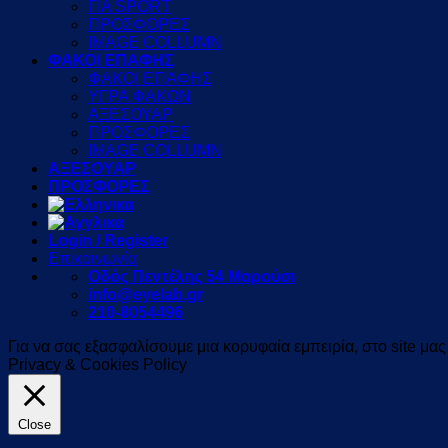
ΓΙΑ SPORT
ΠΡΟΣΦΟΡΕΣ
IMAGE COLLUMN
ΦΑΚΟΙ ΕΠΑΦΗΣ
ΦΑΚΟΙ ΕΠΑΦΗΣ
ΥΓΡΑ ΦΑΚΩΝ
ΑΞΕΣΟΥΑΡ
ΠΡΟΣΦΟΡΕΣ
IMAGE COLLUMN
ΑΞΕΣΟΥΑΡ
ΠΡΟΣΦΟΡΕΣ
Login / Register
Επικοινωνία
Οδός Πεντέλης 54 Μαρούσι
info@eyelab.gr
210-8054496
Για να σας εξασφαλίσουμε μια κορυφαία εμπειρία, στο site μα
Privacy & Cookies Policy
Close