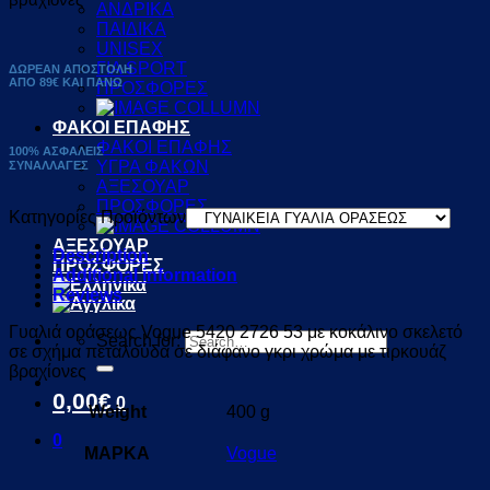
ΑΝΔΡΙΚΑ
ΠΑΙΔΙΚΑ
UNISEX
ΓΙΑ SPORT
ΔΩΡΕΑΝ ΑΠΟΣΤΟΛΗ
ΑΠΟ 89€ ΚΑΙ ΠΑΝΩ
ΠΡΟΣΦΟΡΕΣ
ΦΑΚΟΙ ΕΠΑΦΗΣ
ΦΑΚΟΙ ΕΠΑΦΗΣ
100% ΑΣΦΑΛΕΙΣ
ΥΓΡΑ ΦΑΚΩΝ
ΣΥΝΑΛΛΑΓΕΣ
ΑΞΕΣΟΥΑΡ
ΠΡΟΣΦΟΡΕΣ
Κατηγορίες Προϊόντων
ΑΞΕΣΟΥΑΡ
Description
ΠΡΟΣΦΟΡΕΣ
Additional information
Reviews
Γυαλιά οράσεως Vogue 5420 2726 53 με κοκάλινο σκελετό
Search for:
σε σχήμα πεταλούδα σε διάφανο γκρι χρώμα με τιρκουάζ
βραχίονες
0,00
€
0
Weight
400 g
0
ΜΑΡΚΑ
Vogue