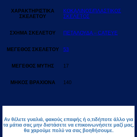
ΧΑΡΑΚΤΗΡΙΣΤΙΚΑ
ΚΟΚΑΛΙΝΟΣ/ΠΛΑΣΤΙΚΟΣ
ΣΚΕΛΕΤΟΥ
ΣΚΕΛΕΤΟΣ
ΣΧΗΜΑ ΣΚΕΛΕΤΟΥ
ΠΕΤΑΛΟΥΔΑ – CATEYE
ΜΕΓΕΘΟΣ ΣΚΕΛΕΤΟΥ
53
ΜΕΓΕΘΟΣ ΜΥΤΗΣ
17
ΜΗΚΟΣ ΒΡΑΧΙΟΝΑ
140
Αν θέλετε γυαλιά, φακούς επαφής ή ο,τιδήποτε άλλο για
τα μάτια σας μην διστάσετε να επικοινωνήσετε μαζί μας,
θα χαρούμε πολύ να σας βοηθήσουμε.