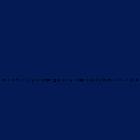
γωνο σκελετό σε ματ καφέ χρώμα με καφέ ταρταρούγα acetate γύρ