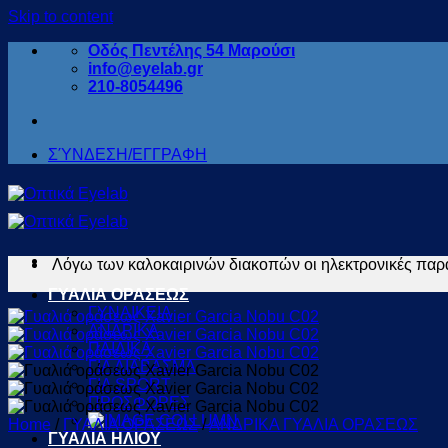
Skip to content
Οδός Πεντέλης 54 Μαρούσι
info@eyelab.gr
210-8054496
ΣΎΝΔΕΣΗ/ΕΓΓΡΑΦΗ
Λόγω των καλοκαιρινών διακοπών οι ηλεκτρονικές παρα
ΓΥΑΛΙΑ ΟΡΑΣΕΩΣ
ΓΥΝΑΙΚΕΙΑ
ΑΝΔΡΙΚΑ
ΠΑΙΔΙΚΑ
ΓΙΑ ΔΙΑΒΑΣΜΑ
ΓΙΑ SPORT
ΠΡΟΣΦΟΡΕΣ
Home
/
ΓΥΑΛΙΑ ΟΡΑΣΕΩΣ
/
ΑΝΔΡΙΚΑ ΓΥΑΛΙΑ ΟΡΑΣΕΩΣ
ΓΥΑΛΙΑ ΗΛΙΟΥ