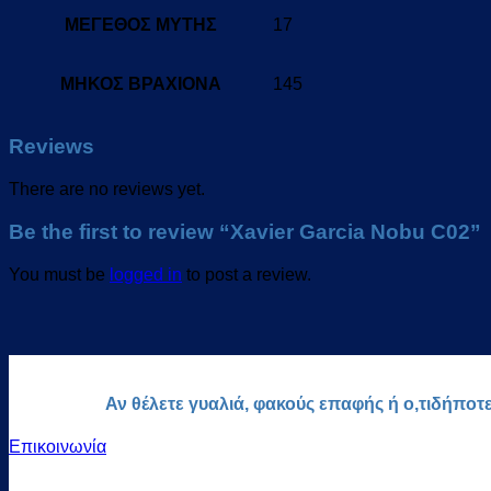
ΜΕΓΕΘΟΣ ΜΥΤΗΣ
17
ΜΗΚΟΣ ΒΡΑΧΙΟΝΑ
145
Reviews
There are no reviews yet.
Be the first to review “Xavier Garcia Nobu C02”
You must be
logged in
to post a review.
Αν θέλετε γυαλιά, φακούς επαφής ή ο,τιδήποτ
Επικοινωνία