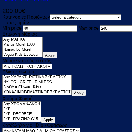
209,00
€
Κατηγορίες Προϊόντων
Εύρος τιμών
Min price
Max price
Επιλογή Μάρκας
Apply
Με πολωτικούς φακούς
Υλικό Σκελετού
Apply
Χρώμα Φακού
Apply
Κατάλληλο για Ηλίου Οράσεως