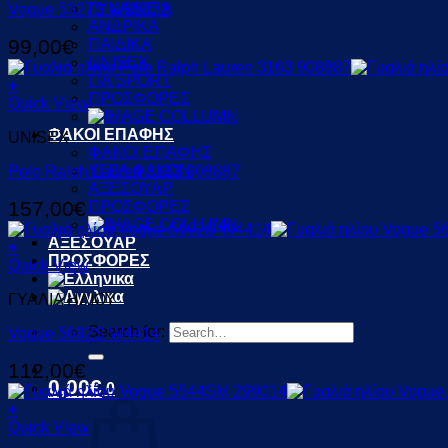
ΓΥΝΑΙΚΕΙΑ
Vogue 5327S W65673
ΑΝΔΡΙΚΑ
99,00
€
ΠΑΙΔΙΚΑ
UNISEX
ΓΙΑ SPORT
+
ΠΡΟΣΦΟΡΕΣ
Quick View
ΦΑΚΟΙ ΕΠΑΦΗΣ
UNISEX
ΦΑΚΟΙ ΕΠΑΦΗΣ
ΥΓΡΑ ΦΑΚΩΝ
Polo Ralph Lauren 3163 908887
ΑΞΕΣΟΥΑΡ
157,00
€
ΠΡΟΣΦΟΡΕΣ
ΑΞΕΣΟΥΑΡ
+
ΠΡΟΣΦΟΡΕΣ
Quick View
ΓΥΑΛΙΑ ΗΛΙΟΥ
Search for:
Vogue 5692S W4414
112,00
€
0,00
€
0
+
Quick View