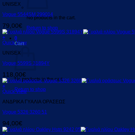
UNISEX
Vogue 5544SM 299014
No products in the cart.
79,00
€
Return to shop
+
0
Quick View
Cart
UNISEX
Vogue 5599S 31894Y
118,00
€
No products in the cart.
+
Return to shop
Quick View
ΑΝΔΡΙΚΑ ΓΥΑΛΙΑ ΟΡΑΣΕΩΣ
Vogue 5326 3260 51
94,00
€
+