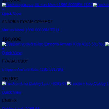
+
Quick View
ΑΝΔΡΙΚΑ ΓΥΑΛΙΑ ΟΡΑΣΕΩΣ
Marius Morel 1880 60008M TD11
190,00
€
+
Quick View
ΓΥΑΛΙΑ ΗΛΙΟΥ
Emporio Armani Kids 4185 50178G
76,00
€
+
Quick View
UNISEX
Oakley Latch 9265 68