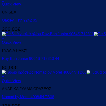
Quick View
UNISEX
Oakley Hstn 9242 05
206,00
€
+
Quick View
ΓΥΑΛΙΑ ΗΛΙΟΥ
Ray-Ban Junior 9064S 712313 44
80,00
€
+
Quick View
ΑΝΔΡΙΚΑ ΓΥΑΛΙΑ ΟΡΑΣΕΩΣ
Nomad by Morel 40084N TB08
125,00
€