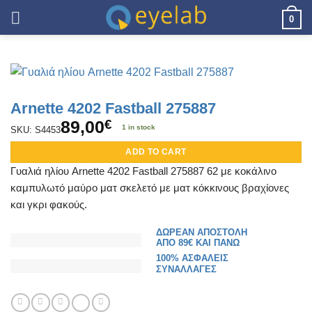
Skip
0
to
content
Arnette 4202 Fastball 275887
89,00
€
1 in stock
SKU: S4453
ADD TO CART
Γυαλιά ηλίου Arnette 4202 Fastball 275887 62 με κοκάλινο
καμπυλωτό μαύρο ματ σκελετό με ματ κόκκινους βραχίονες
και γκρι φακούς.
ΔΩΡΕΑΝ ΑΠΟΣΤΟΛΗ
ΑΠΟ 89€ ΚΑΙ ΠΑΝΩ
100% ΑΣΦΑΛΕΙΣ
ΣΥΝΑΛΛΑΓΕΣ