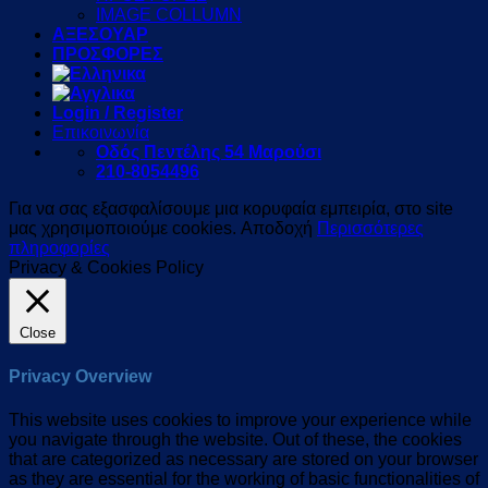
IMAGE COLLUMN
ΑΞΕΣΟΥΑΡ
ΠΡΟΣΦΟΡΕΣ
Login / Register
Επικοινωνία
Οδός Πεντέλης 54 Μαρούσι
210-8054496
Για να σας εξασφαλίσουμε μια κορυφαία εμπειρία, στο site
μας χρησιμοποιούμε cookies.
Αποδοχή
Περισσότερες
πληροφορίες
Privacy & Cookies Policy
Close
Privacy Overview
This website uses cookies to improve your experience while
you navigate through the website. Out of these, the cookies
that are categorized as necessary are stored on your browser
as they are essential for the working of basic functionalities of