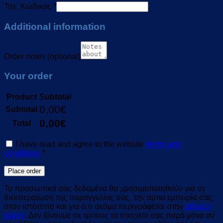
Ταχ. Κώδικας
*
Additional information
Order notes
(optional)
Your order
Product
Subtotal
0,00
€
Subtotal
0,00
€
Total
I have read and agree to the website
terms and
conditions
*
Place order
Τα προσωπικά σας δεδομένα θα χρησιμοποιηθούν για τη
διεκπεραίωση της παραγγελίας σας, την άρτια εμπειρία σας
στον ιστότοπο και για ό,τι ακόμα περιγράφεται στην
privacy
policy
. Δεν δίνουμε σε τρίτους τα στοιχεία σας παρά μόνο αν