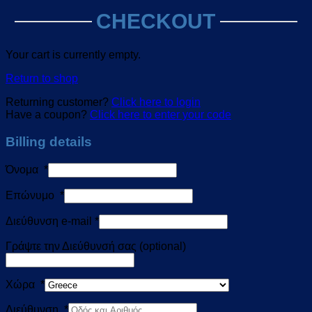
CHECKOUT
Your cart is currently empty.
Return to shop
Returning customer?
Click here to login
Have a coupon?
Click here to enter your code
Billing details
Όνομα
*
Επώνυμο
*
Διεύθυνση e-mail
*
Γράψτε την Διεύθυνσή σας
(optional)
Χώρα
*
Διεύθυνση
*