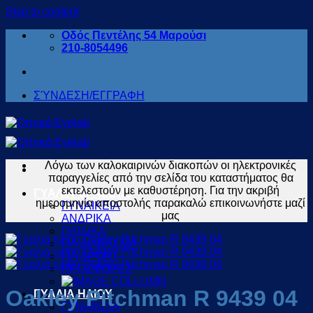
Skip to content
Οδός Πεντέλης 54 Μαρούσι
210-8054496
ΣΎΝΔΕΣΗ/ΕΓΓΡΑΦΗ
Λόγω των καλοκαιρινών διακοπών οι ηλεκτρονικές
παραγγελίες από την σελίδα του καταστήματος θα
εκτελεστούν με καθυστέρηση. Για την ακριβή
ΓΥΑΛΙΑ ΟΡΑΣΕΩΣ
ημερομηνία αποστολής παρακαλώ επικοινωνήστε μαζί
ΓΥΝΑΙΚΕΙΑ
μας
ΑΝΔΡΙΚΑ
ΠΑΙΔΙΚΑ
ΓΙΑ ΔΙΑΒΑΣΜΑ
ΓΙΑ SPORT
ΠΡΟΣΦΟΡΕΣ
Oakley Pitchman R 9439 04
ΓΥΑΛΙΑ ΗΛΙΟΥ
ΓΥΝΑΙΚΕΙΑ