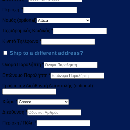
Περιοχή
*
Νομός
(optional)
Ταχυδρομικός Κωδικός
*
Κινητό Τηλέφωνο
*
Ship to a different address?
Όνομα Παραλήπτη
*
Επώνυμο Παραλήπτη
*
Γράψτε την Διεύθυνσή Αποστολής
(optional)
Χώρα
*
Διεύθυνση
*
Περιοχή / Πόλη
*