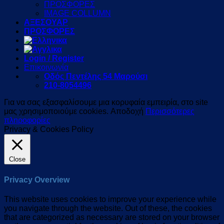
ΠΡΟΣΦΟΡΕΣ
IMAGE COLLUMN
ΑΞΕΣΟΥΑΡ
ΠΡΟΣΦΟΡΕΣ
Login / Register
Επικοινωνία
Οδός Πεντέλης 54 Μαρούσι
210-8054496
Για να σας εξασφαλίσουμε μια κορυφαία εμπειρία, στο site
μας χρησιμοποιούμε cookies.
Αποδοχή
Περισσότερες
πληροφορίες
Privacy & Cookies Policy
Close
Privacy Overview
This website uses cookies to improve your experience while
you navigate through the website. Out of these, the cookies
that are categorized as necessary are stored on your browser