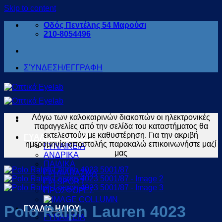
Skip to content
Οδός Πεντέλης 54 Μαρούσι
210-8054496
ΣΎΝΔΕΣΗ/ΕΓΓΡΑΦΗ
Λόγω των καλοκαιρινών διακοπών οι ηλεκτρονικές
παραγγελίες από την σελίδα του καταστήματος θα
εκτελεστούν με καθυστέρηση. Για την ακριβή
ΓΥΑΛΙΑ ΟΡΑΣΕΩΣ
ημερομηνία αποστολής παρακαλώ επικοινωνήστε μαζί
ΓΥΝΑΙΚΕΙΑ
μας
ΑΝΔΡΙΚΑ
ΠΑΙΔΙΚΑ
ΓΙΑ ΔΙΑΒΑΣΜΑ
ΓΙΑ SPORT
ΠΡΟΣΦΟΡΕΣ
Polo Ralph Lauren 4023
ΓΥΑΛΙΑ ΗΛΙΟΥ
ΓΥΝΑΙΚΕΙΑ