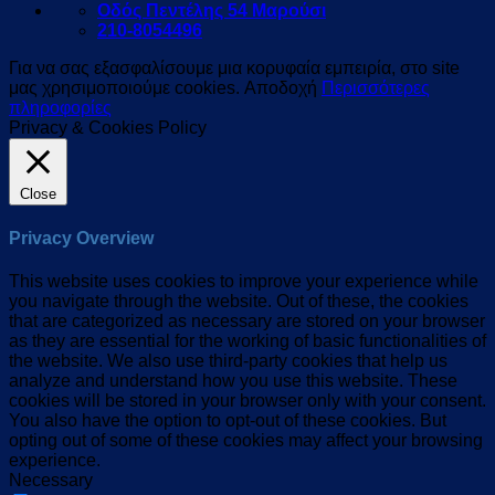
Οδός Πεντέλης 54 Μαρούσι
210-8054496
Για να σας εξασφαλίσουμε μια κορυφαία εμπειρία, στο site
μας χρησιμοποιούμε cookies.
Αποδοχή
Περισσότερες
πληροφορίες
Privacy & Cookies Policy
Close
Privacy Overview
This website uses cookies to improve your experience while
you navigate through the website. Out of these, the cookies
that are categorized as necessary are stored on your browser
as they are essential for the working of basic functionalities of
the website. We also use third-party cookies that help us
analyze and understand how you use this website. These
cookies will be stored in your browser only with your consent.
You also have the option to opt-out of these cookies. But
opting out of some of these cookies may affect your browsing
experience.
Necessary