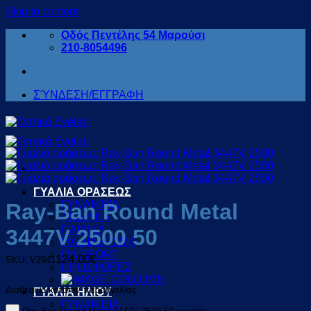
Skip to content
Οδός Πεντέλης 54 Μαρούσι
210-8054496
ΣΎΝΔΕΣΗ/ΕΓΓΡΑΦΗ
ΓΥΑΛΙΑ ΟΡΑΣΕΩΣ
ΓΥΝΑΙΚΕΙΑ
Ray-Ban Round Metal
ΑΝΔΡΙΚΑ
ΠΑΙΔΙΚΑ
3447V 2500 50
ΓΙΑ ΔΙΑΒΑΣΜΑ
ΓΙΑ SPORT
124,00
€
SKU: V2941
ΠΡΟΣΦΟΡΕΣ
Διαθέσιμο κατόπιν παραγγελίας
ΓΥΑΛΙΑ ΗΛΙΟΥ
ΓΥΝΑΙΚΕΙΑ