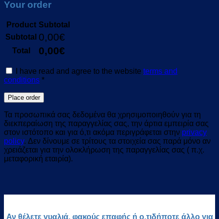
Your order
Product
Subtotal
0,00
€
Subtotal
0,00
€
Total
I have read and agree to the website
terms and
conditions
*
Place order
Τα προσωπικά σας δεδομένα θα χρησιμοποιηθούν για τη
διεκπεραίωση της παραγγελίας σας, την άρτια εμπειρία σας
στον ιστότοπο και για ό,τι ακόμα περιγράφεται στην
privacy
policy
. Δεν δίνουμε σε τρίτους τα στοιχεία σας παρά μόνο αν
χρειάζεται για την ολοκλήρωση της παραγγελίας σας ( π.χ.
μεταφορική εταιρία).
Αν θέλετε γυαλιά, φακούς επαφής ή ο,τιδήποτε άλλο για