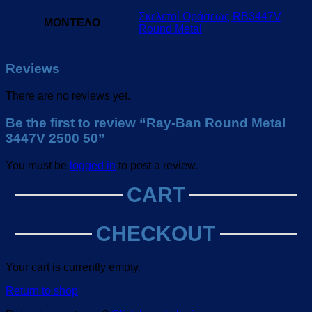
Σκελετοί Οράσεως RB3447V
ΜΟΝΤΕΛΟ
Round Metal
Reviews
There are no reviews yet.
Be the first to review “Ray-Ban Round Metal
3447V 2500 50”
You must be
logged in
to post a review.
CART
CHECKOUT
Your cart is currently empty.
Return to shop