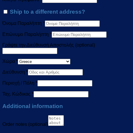
Ship to a different address?
Όνομα Παραλήπτη
*
Επώνυμο Παραλήπτη
*
Γράψτε την Διεύθυνσή Αποστολής
(optional)
Χώρα
*
Διεύθυνση
*
Περιοχή / Πόλη
*
Ταχ. Κώδικας
*
Additional information
Order notes
(optional)