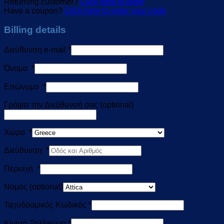
Returning customer?
Click here to login
Have a coupon?
Click here to enter your code
Billing details
Διεύθυνση e-mail
*
Όνομα
*
Επώνυμο
*
Γράψτε την Διεύθυνσή σας
(optional)
Χώρα
*
Διεύθυνση
*
Περιοχή
*
Νομός
(optional)
Ταχυδρομικός Κωδικός
*
Κινητό Τηλέφωνο
*