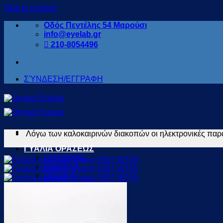
Skip to content
Οδός Πεντέλης 54 Μαρούσι
info@eyelab.gr
210-8054496
ΣΎΝΔΕΣΗ/ΕΓΓΡΑΦΗ
Λόγω των καλοκαιρινών διακοπών οι ηλεκτρονικές παρα
ΓΥΑΛΙΑ ΟΡΑΣΕΩΣ
ΓΥΝΑΙΚΕΙΑ
ΑΝΔΡΙΚΑ
ΠΑΙΔΙΚΑ
ΓΙΑ ΔΙΑΒΑΣΜΑ
ΓΙΑ SPORT
ΠΡΟΣΦΟΡΕΣ
ΓΥΑΛΙΑ ΗΛΙΟΥ