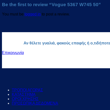
Be the first to review “Vogue 5367 W745 50”
You must be
logged in
to post a review.
Αν θέλετε γυαλιά, φακούς επαφής ή ο,τιδήποτ
Επικοινωνία
ΤΡΟΠΟΙ ΑΓΟΡΑΣ
ΚΑΤΑΣΤΗΜΑ
ΟΡΟΙ ΧΡΗΣΗΣ
ΠΡΟΣΩΠΙΚΑ ΔΕΔΟΜΕΝΑ