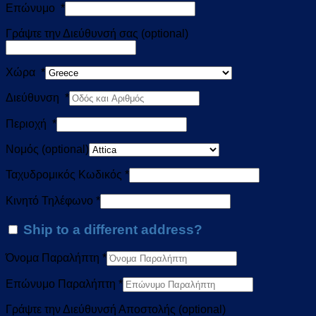
Επώνυμο
*
Γράψτε την Διεύθυνσή σας
(optional)
Χώρα
*
Διεύθυνση
*
Περιοχή
*
Νομός
(optional)
Ταχυδρομικός Κωδικός
*
Κινητό Τηλέφωνο
*
Ship to a different address?
Όνομα Παραλήπτη
*
Επώνυμο Παραλήπτη
*
Γράψτε την Διεύθυνσή Αποστολής
(optional)