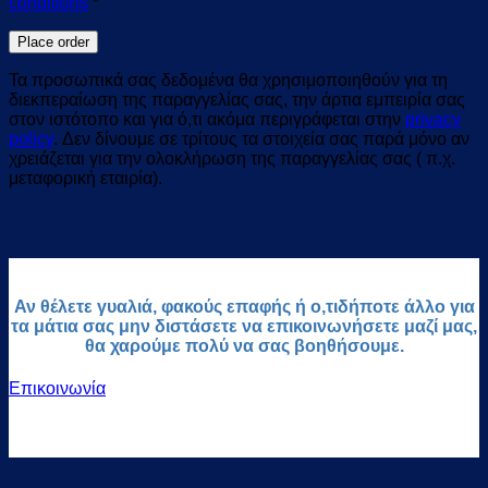
conditions
*
Place order
Τα προσωπικά σας δεδομένα θα χρησιμοποιηθούν για τη
διεκπεραίωση της παραγγελίας σας, την άρτια εμπειρία σας
στον ιστότοπο και για ό,τι ακόμα περιγράφεται στην
privacy
policy
. Δεν δίνουμε σε τρίτους τα στοιχεία σας παρά μόνο αν
χρειάζεται για την ολοκλήρωση της παραγγελίας σας ( π.χ.
μεταφορική εταιρία).
Αν θέλετε γυαλιά, φακούς επαφής ή ο,τιδήποτε άλλο για
τα μάτια σας μην διστάσετε να επικοινωνήσετε μαζί μας,
θα χαρούμε πολύ να σας βοηθήσουμε.
Επικοινωνία