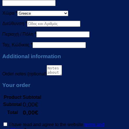
Χώρα
*
Διεύθυνση
*
Περιοχή / Πόλη
*
Ταχ. Κώδικας
*
Additional information
Order notes
(optional)
Your order
Product
Subtotal
0,00
€
Subtotal
0,00
€
Total
I have read and agree to the website
terms and