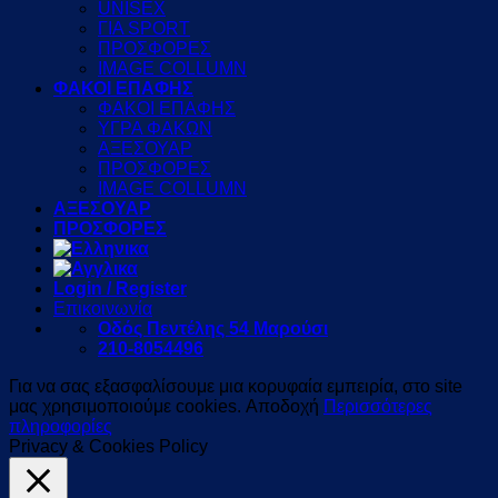
UNISEX
ΓΙΑ SPORT
ΠΡΟΣΦΟΡΕΣ
IMAGE COLLUMN
ΦΑΚΟΙ ΕΠΑΦΗΣ
ΦΑΚΟΙ ΕΠΑΦΗΣ
ΥΓΡΑ ΦΑΚΩΝ
ΑΞΕΣΟΥΑΡ
ΠΡΟΣΦΟΡΕΣ
IMAGE COLLUMN
ΑΞΕΣΟΥΑΡ
ΠΡΟΣΦΟΡΕΣ
Login / Register
Επικοινωνία
Οδός Πεντέλης 54 Μαρούσι
210-8054496
Για να σας εξασφαλίσουμε μια κορυφαία εμπειρία, στο site
μας χρησιμοποιούμε cookies.
Αποδοχή
Περισσότερες
πληροφορίες
Privacy & Cookies Policy