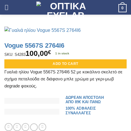
Skip
0
to
content
Vogue 5567S 2764I6
100,00
€
1 in stock
SKU: S4283
ADD TO CART
Γυαλιά ηλίου Vogue 5567S 2764I6 52 με κοκάλινο σκελετό σε
σχήμα πεταλούδα σε διάφανο μπλε χρώμα με γκρι-μωβ
degrade φακούς.
ΔΩΡΕΑΝ ΑΠΟΣΤΟΛΗ
ΑΠΟ 89€ ΚΑΙ ΠΑΝΩ
100% ΑΣΦΑΛΕΙΣ
ΣΥΝΑΛΛΑΓΕΣ