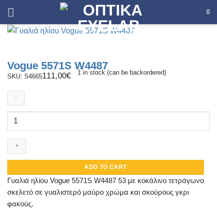
Skip
0
to
content
Vogue 5571S W4487
1 in stock (can be backordered)
111,00
€
SKU: S4665
Vogue
5571S
W4487
quantity
ADD TO CART
Γυαλιά ηλίου Vogue 5571S W4487 53 με κοκάλινο τετράγωνο
σκελετό σε γυαλιστερό μαύρο χρώμα και σκούρους γκρι
φακούς.