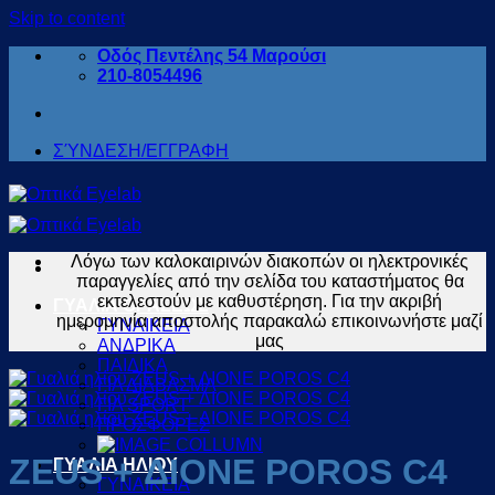
Skip to content
Οδός Πεντέλης 54 Μαρούσι
210-8054496
ΣΎΝΔΕΣΗ/ΕΓΓΡΑΦΗ
Λόγω των καλοκαιρινών διακοπών οι ηλεκτρονικές
παραγγελίες από την σελίδα του καταστήματος θα
εκτελεστούν με καθυστέρηση. Για την ακριβή
ΓΥΑΛΙΑ ΟΡΑΣΕΩΣ
ημερομηνία αποστολής παρακαλώ επικοινωνήστε μαζί
ΓΥΝΑΙΚΕΙΑ
μας
ΑΝΔΡΙΚΑ
ΠΑΙΔΙΚΑ
ΓΙΑ ΔΙΑΒΑΣΜΑ
ΓΙΑ SPORT
ΠΡΟΣΦΟΡΕΣ
ZEUS + ΔΙΟΝΕ POROS C4
ΓΥΑΛΙΑ ΗΛΙΟΥ
ΓΥΝΑΙΚΕΙΑ