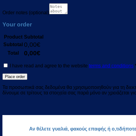
Order notes
(optional)
Your order
Product
Subtotal
0,00
€
Subtotal
0,00
€
Total
I have read and agree to the website
terms and conditions
Place order
Τα προσωπικά σας δεδομένα θα χρησιμοποιηθούν για τη διεκπε
δίνουμε σε τρίτους τα στοιχεία σας παρά μόνο αν χρειάζεται γ
Αν θέλετε γυαλιά, φακούς επαφής ή ο,τιδήποτ