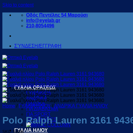
Skip to content
Οδός Πεντέλης 54 Μαρούσι
info@eyelab.gr
210-8054496
ΣΎΝΔΕΣΗ/ΕΓΓΡΑΦΗ
ΓΥΑΛΙΑ ΟΡΑΣΕΩΣ
ΓΥΝΑΙΚΕΙΑ
ΑΝΔΡΙΚΑ
ΠΑΙΔΙΚΑ
Home
/
ΓΥΑΛΙΑ ΗΛΙΟΥ
/
ΑΝΔΡΙΚΑ ΓΥΑΛΙΑ ΗΛΙΟΥ
ΓΙΑ ΔΙΑΒΑΣΜΑ
ΓΙΑ SPORT
Polo Ralph Lauren 3161 943
ΠΡΟΣΦΟΡΕΣ
ΓΥΑΛΙΑ ΗΛΙΟΥ
SKU: S4496