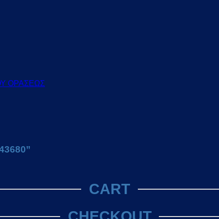
ΟΥ ΟΡΑΣΕΩΣ
943680”
CART
CHECKOUT