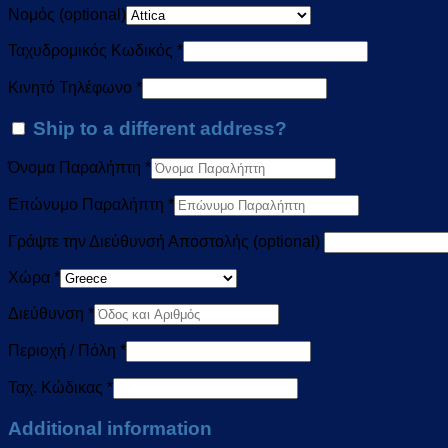
Νομός
(optional)
Ταχυδρομικός Κωδικός
*
Κινητό Τηλέφωνο
*
Ship to a different address?
Όνομα Παραλήπτη
*
Επώνυμο Παραλήπτη
*
Γράψτε την Διεύθυνσή Αποστολής
(optional)
Χώρα
*
Διεύθυνση
*
Περιοχή / Πόλη
*
Ταχ. Κώδικας
*
Additional information