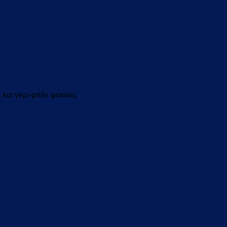
 και γκρι-μπλε φακούς.