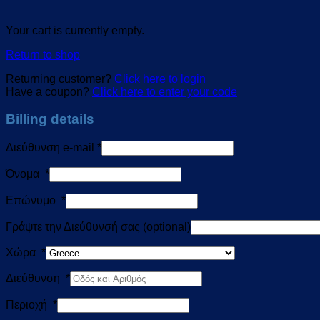
Your cart is currently empty.
Return to shop
Returning customer?
Click here to login
Have a coupon?
Click here to enter your code
Billing details
Διεύθυνση e-mail
*
Όνομα
*
Επώνυμο
*
Γράψτε την Διεύθυνσή σας
(optional)
Χώρα
*
Διεύθυνση
*
Περιοχή
*