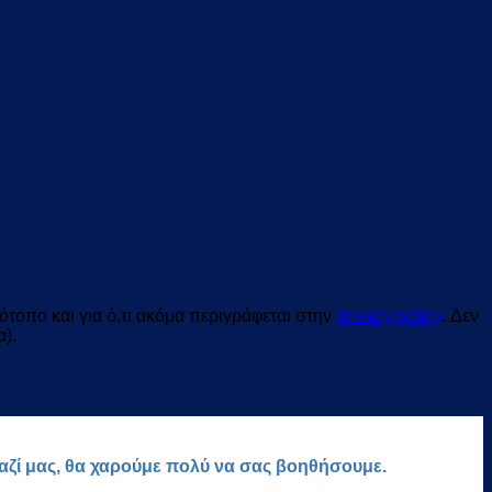
τοπο και για ό,τι ακόμα περιγράφεται στην
privacy policy
. Δεν
α).
μαζί μας, θα χαρούμε πολύ να σας βοηθήσουμε.