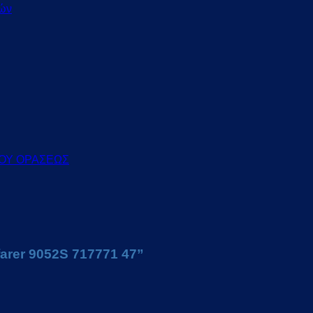
τών
ΙΟΥ ΟΡΑΣΕΩΣ
farer 9052S 717771 47”