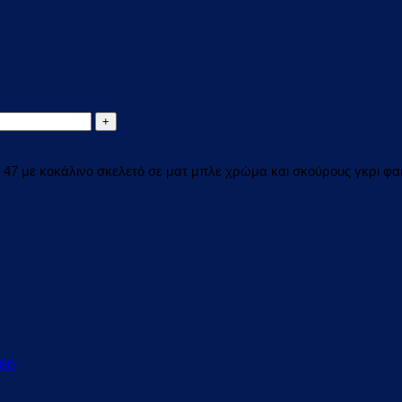
1 47 με κοκάλινο σκελετό σε ματ μπλε χρώμα και σκούρους γκρι φ