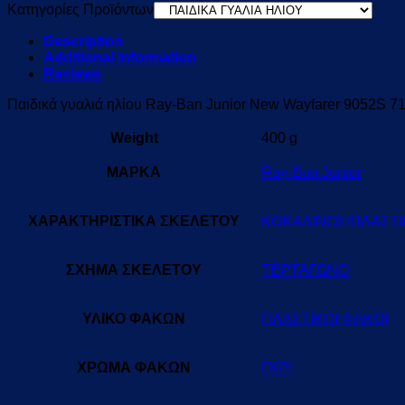
Κατηγορίες Προϊόντων
Description
Additional information
Reviews
Παιδικά γυαλιά ηλίου Ray-Ban Junior New Wayfarer 9052S 71
Weight
400 g
ΜΑΡΚΑ
Ray-Ban Junior
ΧΑΡΑΚΤΗΡΙΣΤΙΚΑ ΣΚΕΛΕΤΟΥ
ΚΟΚΑΛΙΝΟΣ/ΠΛΑΣΤ
ΣΧΗΜΑ ΣΚΕΛΕΤΟΥ
ΤΕΡΤΑΓΩΝΟ
ΥΛΙΚΟ ΦΑΚΩΝ
ΠΛΑΣΤΙΚΟΙ ΦΑΚΟΙ
ΧΡΩΜΑ ΦΑΚΩΝ
ΓΚΡΙ