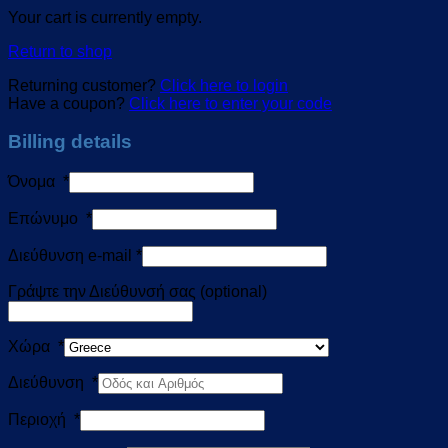
Your cart is currently empty.
Return to shop
Returning customer?
Click here to login
Have a coupon?
Click here to enter your code
Billing details
Όνομα
*
Επώνυμο
*
Διεύθυνση e-mail
*
Γράψτε την Διεύθυνσή σας
(optional)
Χώρα
*
Διεύθυνση
*
Περιοχή
*