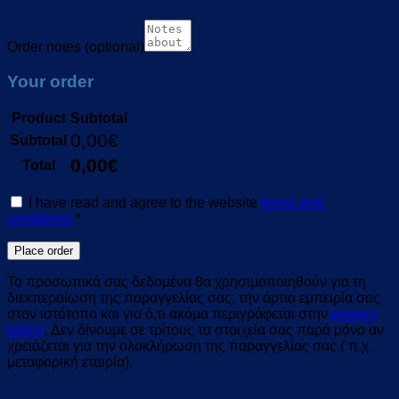
Order notes
(optional)
Your order
Product
Subtotal
0,00
€
Subtotal
0,00
€
Total
I have read and agree to the website
terms and
conditions
*
Place order
Τα προσωπικά σας δεδομένα θα χρησιμοποιηθούν για τη
διεκπεραίωση της παραγγελίας σας, την άρτια εμπειρία σας
στον ιστότοπο και για ό,τι ακόμα περιγράφεται στην
privacy
policy
. Δεν δίνουμε σε τρίτους τα στοιχεία σας παρά μόνο αν
χρειάζεται για την ολοκλήρωση της παραγγελίας σας ( π.χ.
μεταφορική εταιρία).