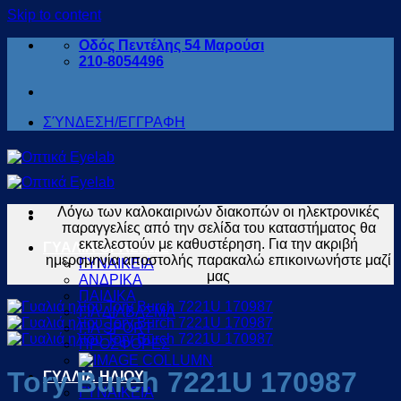
Skip to content
Οδός Πεντέλης 54 Μαρούσι
210-8054496
ΣΎΝΔΕΣΗ/ΕΓΓΡΑΦΗ
Λόγω των καλοκαιρινών διακοπών οι ηλεκτρονικές
παραγγελίες από την σελίδα του καταστήματος θα
εκτελεστούν με καθυστέρηση. Για την ακριβή
ΓΥΑΛΙΑ ΟΡΑΣΕΩΣ
ημερομηνία αποστολής παρακαλώ επικοινωνήστε μαζί
ΓΥΝΑΙΚΕΙΑ
μας
ΑΝΔΡΙΚΑ
ΠΑΙΔΙΚΑ
ΓΙΑ ΔΙΑΒΑΣΜΑ
ΓΙΑ SPORT
ΠΡΟΣΦΟΡΕΣ
Tory Burch 7221U 170987
ΓΥΑΛΙΑ ΗΛΙΟΥ
ΓΥΝΑΙΚΕΙΑ