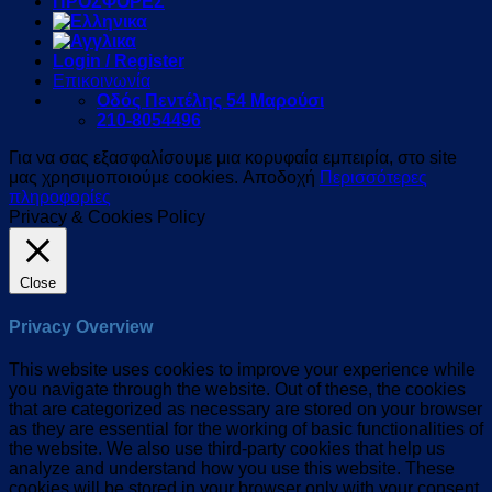
ΠΡΟΣΦΟΡΕΣ
Login / Register
Επικοινωνία
Οδός Πεντέλης 54 Μαρούσι
210-8054496
Για να σας εξασφαλίσουμε μια κορυφαία εμπειρία, στο site
μας χρησιμοποιούμε cookies.
Αποδοχή
Περισσότερες
πληροφορίες
Privacy & Cookies Policy
Close
Privacy Overview
This website uses cookies to improve your experience while
you navigate through the website. Out of these, the cookies
that are categorized as necessary are stored on your browser
as they are essential for the working of basic functionalities of
the website. We also use third-party cookies that help us
analyze and understand how you use this website. These
cookies will be stored in your browser only with your consent.