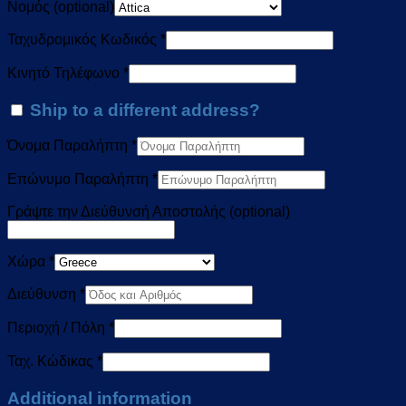
Νομός
(optional)
Ταχυδρομικός Κωδικός
*
Κινητό Τηλέφωνο
*
Ship to a different address?
Όνομα Παραλήπτη
*
Επώνυμο Παραλήπτη
*
Γράψτε την Διεύθυνσή Αποστολής
(optional)
Χώρα
*
Διεύθυνση
*
Περιοχή / Πόλη
*
Ταχ. Κώδικας
*
Additional information